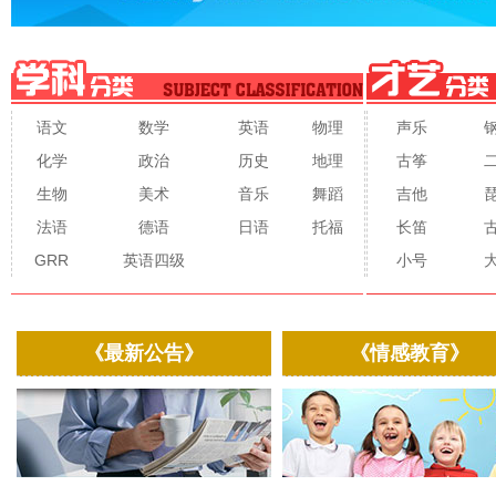
语文
数学
英语
物理
声乐
化学
政治
历史
地理
古筝
生物
美术
音乐
舞蹈
吉他
法语
德语
日语
托福
长笛
GRR
英语四级
小号
《最新公告》
《情感教育》