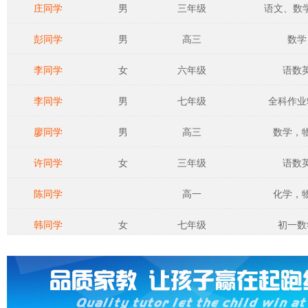
庄同学
男
三年级
语文、数学、
彭同学
男
高三
数学
李同学
女
六年级
语数
李同学
男
七年级
全科作业
廖同学
男
高三
数学，
许同学
女
三年级
语数
陈同学
高一
化学，
韩同学
女
七年级
初一数