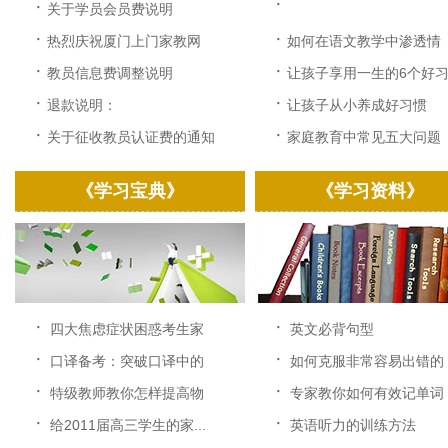
·
·
关于学员会员费说明
·
·
热烈庆祝厦门上门家教网
如何在语文教学中渗透情
改...
感...
·
·
教员信息费调整说明
让孩子享用一生的6个好习.
·
·
退款说明：
让孩子从小养成好习惯
·
·
关于征收教员认证费的通知
家庭教育中常见五大问题
《学习宝典》
《学习资料》
·
·
四大焦虑症状困惑考生家
英文必背句型
长...
·
·
口译备考：突破口译中的
如何克服非常容易出错的
速...
中...
·
·
特级教师教你怎样提高物
专家教你如何有效记单词
理...
·
·
给2011届高三学生的家...
英语听力的训练方法