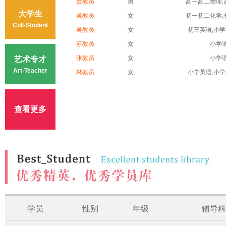
贾教员
男
高一高二物理,高
大学生
吴教员
女
初一初二化学,初
Coll-Student
吴教员
女
初三英语,小学英
苏教员
女
小学
张教员
女
小学
艺术专才
Art-Teacher
林教员
女
小学英语,小学数
查看更多
学员
性别
年级
辅导科