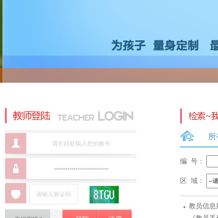
所
编 号：
区 域：
·
教员信息
标准