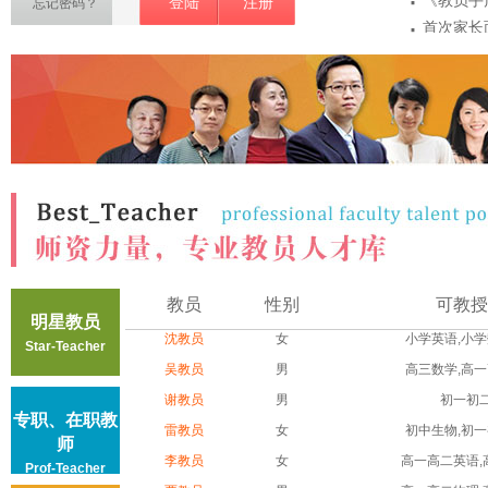
·
《教员手
登陆
注册
忘记密码？
·
首次家长
·
项
教员敏感
·
密
教员第一
·
注意事...
教员认证
教员
性别
可教授
明星教员
沈教员
女
小学英语,小学数
Star-Teacher
吴教员
男
高三数学,高一高
谢教员
男
初一初
专职、在职教
雷教员
女
初中生物,初一初
师
李教员
女
高一高二英语,高
Prof-Teacher