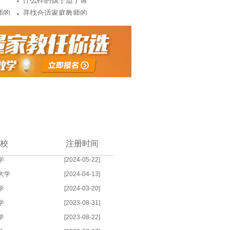
·
什么样的孩子适于请
·
师的
家教?
寻找合适家庭教师的
·
下几
几大原...
聘用教师和大学生的
处?
优缺点
校
注册时间
学
[2024-05-22]
大学
[2024-04-13]
学
[2024-03-20]
学
[2023-08-31]
学
[2023-08-22]