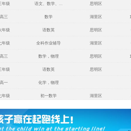
三年级
语文、数学、...
思明区
高三
数学
湖里区
六年级
语数英
思明区
七年级
全科作业辅导
湖里区
高三
数学，物理
思明区
三年级
语数英
思明区
高一
化学，物理
七年级
初一数学
湖里区