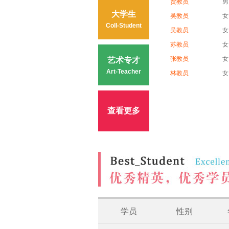
贾教员
男
大学生
吴教员
女
Coll-Student
吴教员
女
苏教员
女
张教员
女
艺术专才
Art-Teacher
林教员
女
查看更多
学员
性别