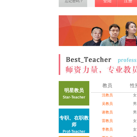
登陆
注册
忘记密码？
教员
性
明星教员
沈教员
女
Star-Teacher
吴教员
男
谢教员
男
专职、在职教
雷教员
女
师
李教员
女
Prof-Teacher