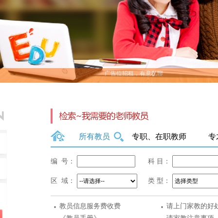
广告位招租，有意私聊
所有教员
专职、在职教师
专
编 号：
科 目：
区 域：
类 型：
·
·
教员信息服务费收费
请上门家教的好
标准