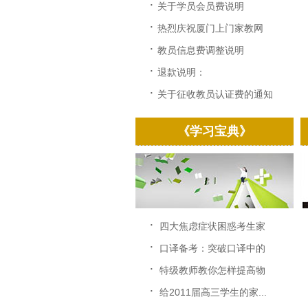
·
关于学员会员费说明
·
热烈庆祝厦门上门家教网
改...
·
教员信息费调整说明
·
退款说明：
·
关于征收教员认证费的通知
《学习宝典》
·
四大焦虑症状困惑考生家
长...
·
口译备考：突破口译中的
速...
·
特级教师教你怎样提高物
理...
·
给2011届高三学生的家...