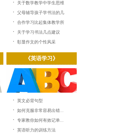
·
关于数学教学中学生思维
训...
·
父母辅导孩子学书法的几
点...
·
合作学习比起集体教学所
显...
·
关于学习书法几点建议
·
彰显作文的个性风采
《英语学习》
·
英文必背句型
·
如何克服非常容易出错...
·
专家教你如何有效记单...
·
英语听力的训练方法