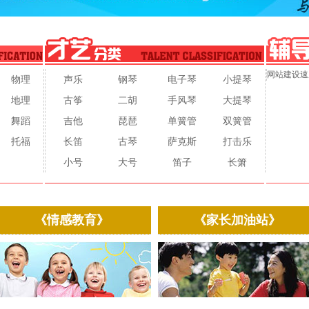
网站建设速
物理
声乐
钢琴
电子琴
小提琴
地理
古筝
二胡
手风琴
大提琴
舞蹈
吉他
琵琶
单簧管
双簧管
托福
长笛
古琴
萨克斯
打击乐
小号
大号
笛子
长箫
《情感教育》
《家长加油站》