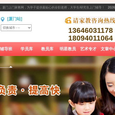
家教，厦门上门家教网，为学子提供最贴心的全职老师，大学生/研究生上门辅导！
2026
[厦门站]
13646031178
18094011064
辅导班
学员库
教员库
明星教员
艺术专才
文章中