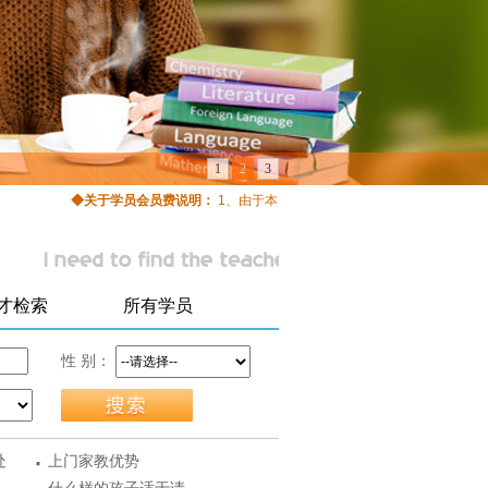
1
2
3
◆关于学员会员费说明：
1、由于本网站属于完全免费公益网站，因此不存
才检索
所有学员
性 别：
·
处
上门家教优势