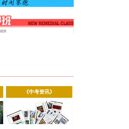
成班
《中考资讯》