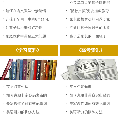
·
·
不要拿自己的孩子跟别的
孩...
·
·
如何在语文教学中渗透情
"拯救男孩"更要拯救教育
感...
·
·
让孩子享用一生的6个好习...
家长最想解决的问题：家
长...
·
·
让孩子从小养成好习惯
不要让孩子同时学的太多
·
·
家庭教育中常见五大问题
孩子是家长的一面镜子
《学习资料》
《高考资讯》
·
·
英文必背句型
英文必背句型
·
·
如何克服非常容易出错的
如何克服非常容易出错的...
中...
·
·
专家教你如何有效记单词
专家教你如何有效记单词
·
·
英语听力的训练方法
英语听力的训练方法