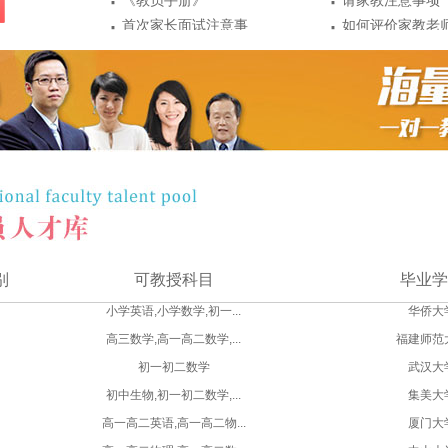
·
·
《教员手册》
请家教注意事项
·
·
首次家长面试注意事
如何评价家教老
·
·
项
教员敏感信息保护严
辅导效...
请家教前应做以
·
·
密
教员第一次去学生家
点准备
请家教有哪些好
·
注意事...
教员认证注意事项
别
可教授科目
毕业学
小学英语,小学数学,初一...
华侨大
高三数学,高一高二数学,...
福建师范
初一初二数学
武汉大
初中生物,初一初二数学,...
集美大
高一高二英语,高一高二物...
厦门大