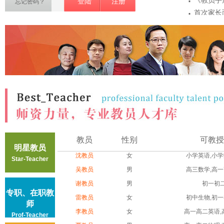
·
《教员手
登陆
注册
忘记密码？
·
首次家长
·
项
教员敏感
·
密
教员第一
·
注意事...
教员认证
教员
性别
可教授
明星教员
沈教员
女
小学英语,小学数
Star-Teacher
吴教员
男
高三数学,高一高
谢教员
男
初一初
专职、在职教
雷教员
女
初中生物,初一初
师
李教员
女
高一高二英语,高
Prof-Teacher