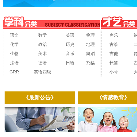
语文
数学
英语
物理
声乐
化学
政治
历史
地理
古筝
生物
美术
音乐
舞蹈
吉他
法语
德语
日语
托福
长笛
GRR
英语四级
小号
《最新公告》
《情感教育》