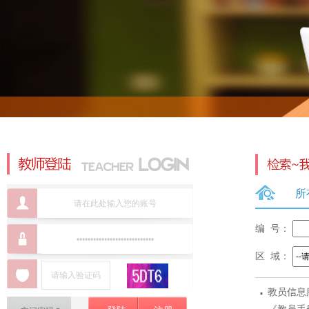
所
编 号：
区 域：
·
教员信息
标准