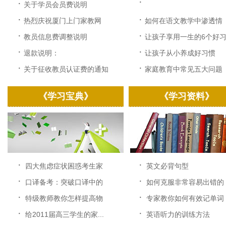
·
·
关于学员会员费说明
·
·
热烈庆祝厦门上门家教网
如何在语文教学中渗透情
改...
感...
·
·
教员信息费调整说明
让孩子享用一生的6个好习.
·
·
退款说明：
让孩子从小养成好习惯
·
·
关于征收教员认证费的通知
家庭教育中常见五大问题
《学习宝典》
《学习资料》
·
·
四大焦虑症状困惑考生家
英文必背句型
长...
·
·
口译备考：突破口译中的
如何克服非常容易出错的
速...
中...
·
·
特级教师教你怎样提高物
专家教你如何有效记单词
理...
·
·
给2011届高三学生的家...
英语听力的训练方法