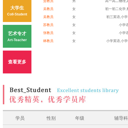
贾教员
男
高一高二物理,高
大学生
吴教员
女
初一初二化学,初
Coll-Student
吴教员
女
初三英语,小学英
苏教员
女
小学
张教员
女
小学
艺术专才
Art-Teacher
林教员
女
小学英语,小学数
查看更多
学员
性别
年级
辅导科