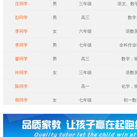
庄同学
男
三年级
语文、数学、
彭同学
男
高三
数学
李同学
女
六年级
语数
李同学
男
七年级
全科作业
廖同学
男
高三
数学，
许同学
女
三年级
语数
陈同学
高一
化学，
韩同学
女
七年级
初一数