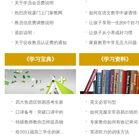
·
·
关于学员会员费说明
·
·
热烈庆祝厦门上门家教网
如何在语文教学中渗透情
改...
感...
·
·
教员信息费调整说明
让孩子享用一生的6个好习.
·
·
退款说明：
让孩子从小养成好习惯
·
·
关于征收教员认证费的通知
家庭教育中常见五大问题
《学习宝典》
《学习资料》
·
·
四大焦虑症状困惑考生家
英文必背句型
长...
·
·
口译备考：突破口译中的
如何克服非常容易出错的
速...
中...
·
·
特级教师教你怎样提高物
专家教你如何有效记单词
理...
·
·
给2011届高三学生的家...
英语听力的训练方法