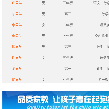
庄同学
男
三年级
语文、数学、
彭同学
男
高三
数学
李同学
女
六年级
语数
李同学
男
七年级
全科作业
廖同学
男
高三
数学，
许同学
女
三年级
语数
陈同学
高一
化学，
韩同学
女
七年级
初一数