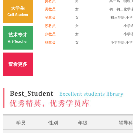
贾教员
男
高一高二物理,高
大学生
吴教员
女
初一初二化学,初
Coll-Student
吴教员
女
初三英语,小学英
苏教员
女
小学
张教员
女
小学
艺术专才
Art-Teacher
林教员
女
小学英语,小学数
查看更多
学员
性别
年级
辅导科