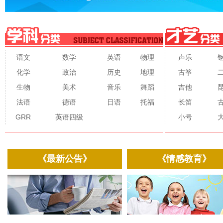
语文
数学
英语
物理
声乐
化学
政治
历史
地理
古筝
生物
美术
音乐
舞蹈
吉他
法语
德语
日语
托福
长笛
GRR
英语四级
小号
《最新公告》
《情感教育》