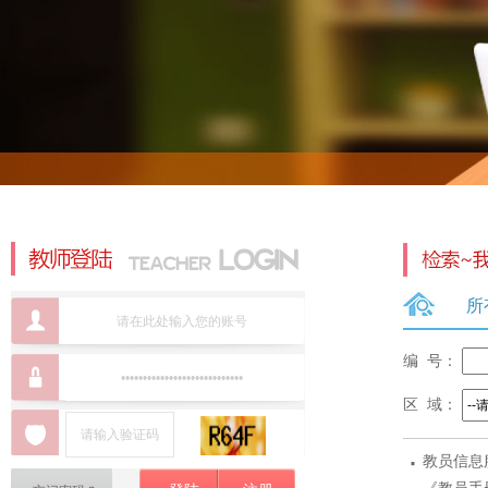
所
编 号：
区 域：
·
教员信息
标准