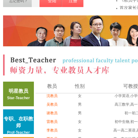
·
《教员手
登陆
注册
忘记密码？
·
首次家长
·
项
教员敏感
·
密
教员第一
·
注意事...
教员认证
教员
性别
可教授
明星教员
沈教员
女
小学英语,小学数
Star-Teacher
吴教员
男
高三数学,高一高
谢教员
男
初一初
专职、在职教
雷教员
女
初中生物,初一初
师
李教员
女
高一高二英语,高
Prof-Teacher