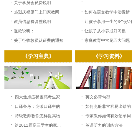
·
·
关于学员会员费说明
·
·
热烈庆祝厦门上门家教网
如何在语文教学中渗透情
改...
感...
·
·
教员信息费调整说明
让孩子享用一生的6个好习.
·
·
退款说明：
让孩子从小养成好习惯
·
·
关于征收教员认证费的通知
家庭教育中常见五大问题
《学习宝典》
《学习资料》
·
·
四大焦虑症状困惑考生家
英文必背句型
长...
·
·
口译备考：突破口译中的
如何克服非常容易出错的
速...
中...
·
·
特级教师教你怎样提高物
专家教你如何有效记单词
理...
·
·
给2011届高三学生的家...
英语听力的训练方法