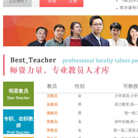
·
《教员手
登陆
注册
忘记密码？
·
首次家长
·
项
教员敏感
·
密
教员第一
·
注意事...
教员认证
教员
性别
可教授
明星教员
沈教员
女
小学英语,小学数
Star-Teacher
吴教员
男
高三数学,高一高
谢教员
男
初一初
专职、在职教
雷教员
女
初中生物,初一初
师
李教员
女
高一高二英语,高
Prof-Teacher