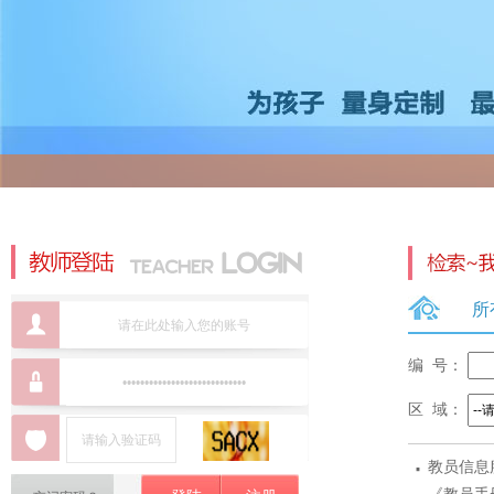
所
编 号：
区 域：
·
教员信息
标准