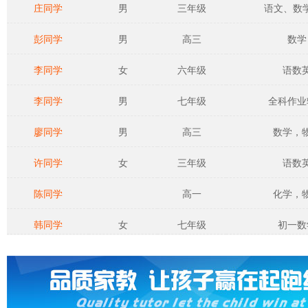
庄同学
男
三年级
语文、数学、
彭同学
男
高三
数学
李同学
女
六年级
语数
李同学
男
七年级
全科作业
廖同学
男
高三
数学，
许同学
女
三年级
语数
陈同学
高一
化学，
韩同学
女
七年级
初一数