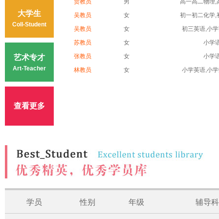
贾教员
男
高一高二物理,高
大学生
吴教员
女
初一初二化学,初
Coll-Student
吴教员
女
初三英语,小学英
苏教员
女
小学
张教员
女
小学
艺术专才
Art-Teacher
林教员
女
小学英语,小学数
查看更多
学员
性别
年级
辅导科