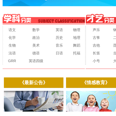
语文
数学
英语
物理
声乐
化学
政治
历史
地理
古筝
生物
美术
音乐
舞蹈
吉他
法语
德语
日语
托福
长笛
GRR
英语四级
小号
《最新公告》
《情感教育》