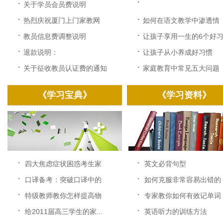
·
·
关于学员会员费说明
·
·
热烈庆祝厦门上门家教网
如何在语文教学中渗透情
改...
感...
·
·
教员信息费调整说明
让孩子享用一生的6个好习.
·
·
退款说明：
让孩子从小养成好习惯
·
·
关于征收教员认证费的通知
家庭教育中常见五大问题
《学习宝典》
《学习资料》
·
·
四大焦虑症状困惑考生家
英文必背句型
长...
·
·
口译备考：突破口译中的
如何克服非常容易出错的
速...
中...
·
·
特级教师教你怎样提高物
专家教你如何有效记单词
理...
·
·
给2011届高三学生的家...
英语听力的训练方法