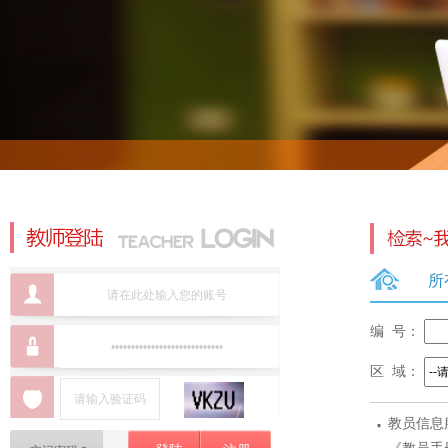
所
编 号：
区 域：
·
教员信息
标准