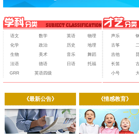
语文
数学
英语
物理
声乐
化学
政治
历史
地理
古筝
生物
美术
音乐
舞蹈
吉他
法语
德语
日语
托福
长笛
GRR
英语四级
小号
《最新公告》
《情感教育》