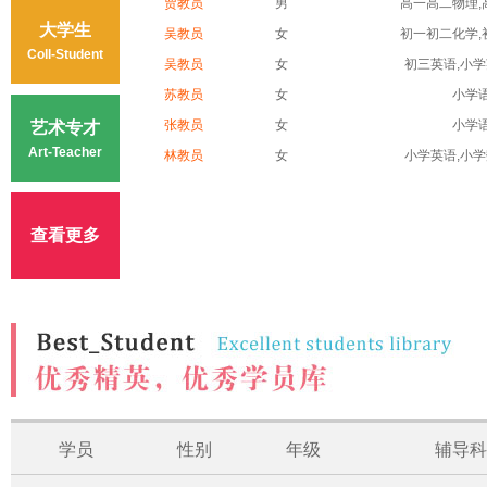
贾教员
男
高一高二物理,高
大学生
吴教员
女
初一初二化学,初
Coll-Student
吴教员
女
初三英语,小学英
苏教员
女
小学
张教员
女
小学
艺术专才
Art-Teacher
林教员
女
小学英语,小学数
查看更多
学员
性别
年级
辅导科