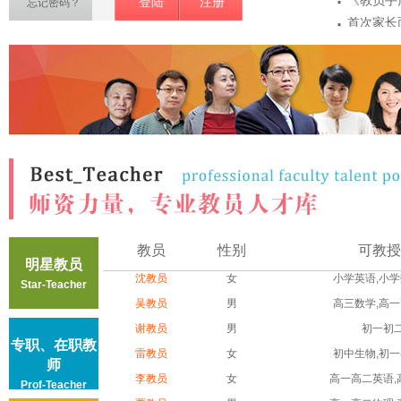
·
《教员手
登陆
注册
忘记密码？
·
首次家长
·
项
教员敏感
·
密
教员第一
·
注意事...
教员认证
教员
性别
可教授
明星教员
沈教员
女
小学英语,小学数
Star-Teacher
吴教员
男
高三数学,高一高
谢教员
男
初一初
专职、在职教
雷教员
女
初中生物,初一初
师
李教员
女
高一高二英语,高
Prof-Teacher