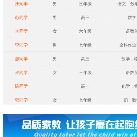
庄同学
男
三年级
语文、数学、
彭同学
男
高三
数学
李同学
女
六年级
语数
李同学
男
七年级
全科作业
廖同学
男
高三
数学，
许同学
女
三年级
语数
陈同学
高一
化学，
韩同学
女
七年级
初一数