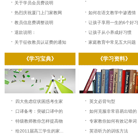
·
·
关于学员会员费说明
·
·
热烈庆祝厦门上门家教网
如何在语文教学中渗透情
改...
感...
·
·
教员信息费调整说明
让孩子享用一生的6个好习.
·
·
退款说明：
让孩子从小养成好习惯
·
·
关于征收教员认证费的通知
家庭教育中常见五大问题
《学习宝典》
《学习资料》
·
·
四大焦虑症状困惑考生家
英文必背句型
长...
·
·
口译备考：突破口译中的
如何克服非常容易出错的
速...
中...
·
·
特级教师教你怎样提高物
专家教你如何有效记单词
理...
·
·
给2011届高三学生的家...
英语听力的训练方法