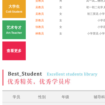
贾教员
男
高一高二物理,高
大学生
吴教员
女
初一初二化学,初
Coll-Student
吴教员
女
初三英语,小学英
苏教员
女
小学
张教员
女
小学
艺术专才
Art-Teacher
林教员
女
小学英语,小学数
查看更多
学员
性别
年级
辅导科