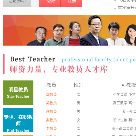
·
《教员手
登陆
注册
忘记密码？
·
首次家长
·
项
教员敏感
·
密
教员第一
·
注意事...
教员认证
教员
性别
可教授
明星教员
沈教员
女
小学英语,小学数
Star-Teacher
吴教员
男
高三数学,高一高
谢教员
男
初一初
专职、在职教
雷教员
女
初中生物,初一初
师
李教员
女
高一高二英语,高
Prof-Teacher