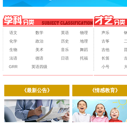
语文
数学
英语
物理
声乐
化学
政治
历史
地理
古筝
生物
美术
音乐
舞蹈
吉他
法语
德语
日语
托福
长笛
GRR
英语四级
小号
《最新公告》
《情感教育》