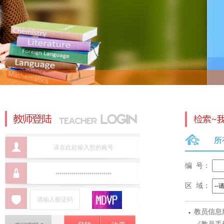
所
编 号：
区 域：
·
教员信息
标准