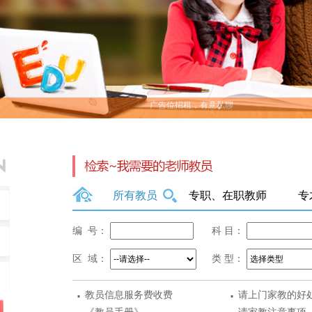
广告位招租，有意私聊
所有教员
专职、在职教师
专
编 号：
科 目：
区 域：
类 型：
·
·
教员信息服务费收费
请上门家教的好
标准