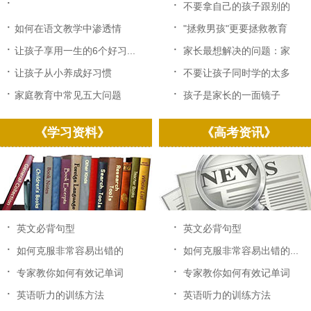
·
·
不要拿自己的孩子跟别的
孩...
·
·
如何在语文教学中渗透情
"拯救男孩"更要拯救教育
感...
·
·
让孩子享用一生的6个好习...
家长最想解决的问题：家
长...
·
·
让孩子从小养成好习惯
不要让孩子同时学的太多
·
·
家庭教育中常见五大问题
孩子是家长的一面镜子
《学习资料》
《高考资讯》
·
·
英文必背句型
英文必背句型
·
·
如何克服非常容易出错的
如何克服非常容易出错的...
中...
·
·
专家教你如何有效记单词
专家教你如何有效记单词
·
·
英语听力的训练方法
英语听力的训练方法