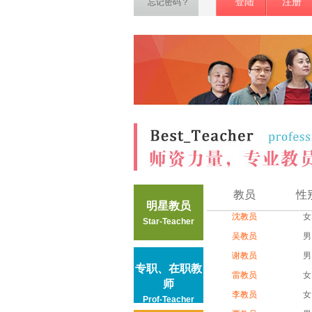
登陆
注册
忘记密码？
教员
性
明星教员
沈教员
女
Star-Teacher
吴教员
男
谢教员
男
专职、在职教
雷教员
女
师
李教员
女
Prof-Teacher