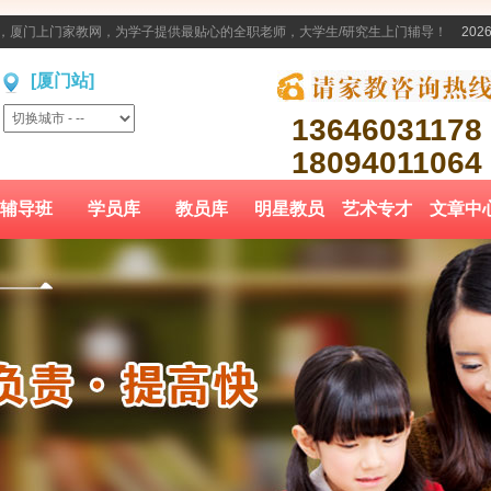
家教，厦门上门家教网，为学子提供最贴心的全职老师，大学生/研究生上门辅导！
2026
[厦门站]
13646031178
18094011064
辅导班
学员库
教员库
明星教员
艺术专才
文章中