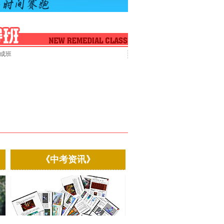
成班
《中考资讯》