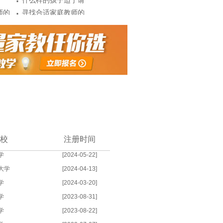
·
什么样的孩子适于请
·
师的
家教?
寻找合适家庭教师的
·
下几
几大原...
聘用教师和大学生的
处?
优缺点
校
注册时间
学
[2024-05-22]
大学
[2024-04-13]
学
[2024-03-20]
学
[2023-08-31]
学
[2023-08-22]