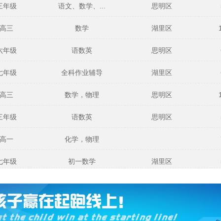
三年级
语文、数学、...
思明区
高三
数学
湖里区
六年级
语数英
思明区
七年级
全科作业辅导
湖里区
高三
数学，物理
思明区
三年级
语数英
思明区
高一
化学，物理
七年级
初一数学
湖里区