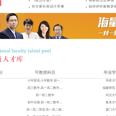
·
·
《教员手册》
请家教注意事项
·
·
首次家长面试注意事
如何评价家教老
·
·
项
教员敏感信息保护严
辅导效...
请家教前应做以
·
·
密
教员第一次去学生家
点准备
请家教有哪些好
·
注意事...
教员认证注意事项
别
可教授科目
毕业学
小学英语,小学数学,初一...
华侨大
高三数学,高一高二数学,...
福建师范
初一初二数学
武汉大
初中生物,初一初二数学,...
集美大
高一高二英语,高一高二物...
厦门大