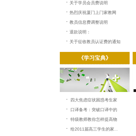
·
关于学员会员费说明
·
热烈庆祝厦门上门家教网
改...
·
教员信息费调整说明
·
退款说明：
·
关于征收教员认证费的通知
《学习宝典》
·
四大焦虑症状困惑考生家
长...
·
口译备考：突破口译中的
速...
·
特级教师教你怎样提高物
理...
·
给2011届高三学生的家...