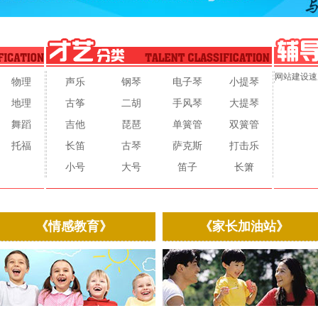
网站建设速
物理
声乐
钢琴
电子琴
小提琴
地理
古筝
二胡
手风琴
大提琴
舞蹈
吉他
琵琶
单簧管
双簧管
托福
长笛
古琴
萨克斯
打击乐
小号
大号
笛子
长箫
《情感教育》
《家长加油站》