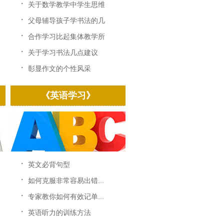
·
关于数学教学中学生思维
训...
·
父母辅导孩子学书法的几
点...
·
合作学习比起集体教学所
显...
·
关于学习书法几点建议
·
彰显作文的个性风采
《英语学习》
·
英文必背句型
·
如何克服非常容易出错...
·
专家教你如何有效记单...
·
英语听力的训练方法