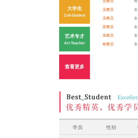
贾教员
男
大学生
吴教员
女
Coll-Student
吴教员
女
苏教员
女
张教员
女
艺术专才
Art-Teacher
林教员
女
查看更多
学员
性别